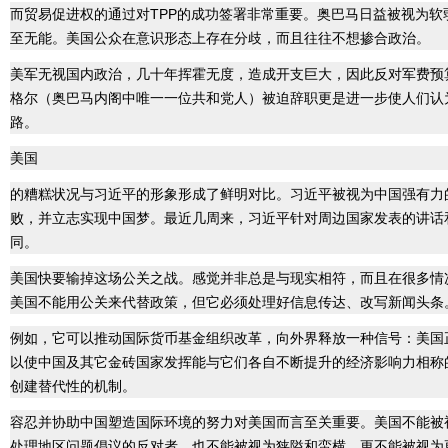
而贸易促进权的通过对TPP的成功签署非常重要。奥巴马日益被视为软
至无能。美国公众在意识形态上存在分歧，而且往往不想掺合政治。
美军无视国内政治，几十年挥霍无度，造成开支巨大，因此反对军费预
格尔（奥巴马内阁中唯一一位共和党人）被迫辞职更是进一步使人们认
路。
美国
的糟糕状况与习近平的形象形成了鲜明对比。习近平被视为中国强有力
败，并立志实现中国梦。最近几周来，习近平针对周边国家发表的讲话
同。
美国快要输掉这场公关之战。感觉并非总是与现实相符，而且在很多情
美国不能用公关来代替政策，但它必须处理好信息传达、改写新闻头条
例如，它可以推动国际货币基金组织改革，向外界释放一种信号：美国
以使中国及其它金砖国家发挥能与它们各自不断提升的经济影响力相称
创建替代性的机制。
容忍并协助中国塑造国际环境的努力对美国而言至关重要。美国不能被
处理地区问题倡议的反对者，也不能被视为狭隘和蛮横，更不能被视为