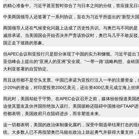
的精心准备中。习近平甚至暂时弥合了与日本之间的分歧，答应接见日
中美两国领导人还签署了一系列协议，旨在为习近平所提出的“新型大国
两国领导人还在气候变化问题上达成了历史性共识。与奥巴马不同的是
减排承诺。当美国国会开始否决并严责该协议时，奥巴马几乎不敢反驳
国正走下坡路的形象。
但APEC会议和亚投行只是部分体现了中国的实力和慷慨。习近平提出
亚信峰会上提出的“亚洲人的亚洲”安全观、“一带一路”战略构想、金砖
大利亚签署的自贸协定。
而且这些都不是空头支票。中国已承诺为亚投行注入一半的注册资金，
少20%的资金，对印度投资200亿美元，还出资400亿美元成立海上丝
而此时，美国却处于守势。在APEC会议召开之前，媒体纷纷报道美国
迫使其盟友及伙伴国拒绝加入该行。美国据称还阻碍中国推动FTAAP
些都表明，美国政府只在阻碍进步，而非塑造未来。
这一切都表明，美国的政治体制僵化腐朽，深受中期选举结果打击的现任
统。大多数人已不再指望奥巴马能在政治上鼓起勇气并获得大量支持，