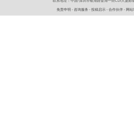
联系地址：中国-深圳市银湖路金湖一街CDI大厦
邮编
免责申明
-
咨询服务
-
投稿启示
-
合作伙伴
-
网站