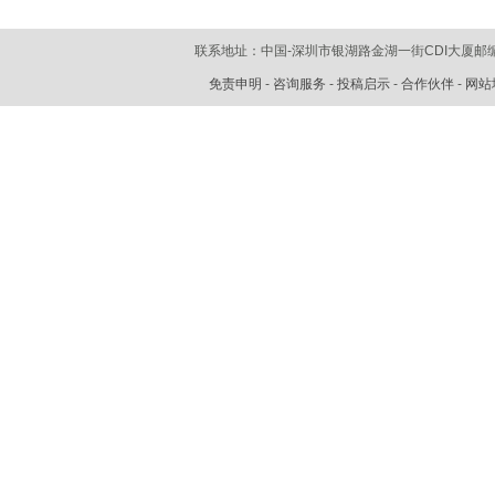
联系地址：中国-深圳市银湖路金湖一街CDI大厦
邮编
免责申明
-
咨询服务
-
投稿启示
-
合作伙伴
-
网站