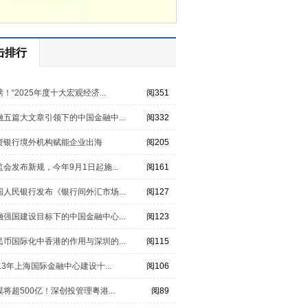
击排行
！“2025年度十大宏观经济...
阅351
融五篇大文章引领下的中国金融中...
阅332
资银行境外机构赋能企业出海
阅205
监会发布新规，今年9月1日起施...
阅161
国人民银行发布《银行间外汇市场...
阅127
融强国建设目标下的中国金融中心...
阅123
民币国际化中香港的作用与深圳的...
阅115
013年上海国际金融中心建设十...
阅106
模将超500亿！深创投管理粤港...
阅89