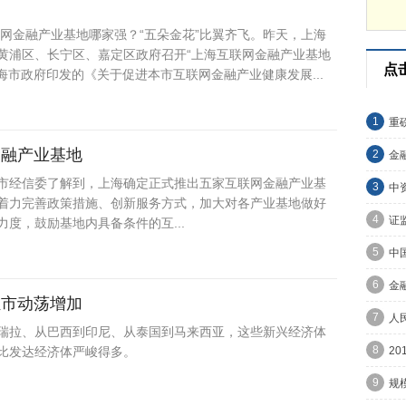
网金融产业基地哪家强？“五朵金花”比翼齐飞。昨天，上海
黄浦区、长宁区、嘉定区政府召开“上海互联网金融产业基地
点
海市政府印发的《关于促进本市互联网金融产业健康发展...
1
重磅
金融产业基地
2
金
市经信委了解到，上海确定正式推出五家互联网金融产业基
3
中
着力完善政策措施、创新服务方式，加大对各产业基地做好
4
证
度，鼓励基地内具备条件的互...
5
中
6
金
汇市动荡增加
7
人
瑞拉、从巴西到印尼、从泰国到马来西亚，这些新兴经济体
8
比发达经济体严峻得多。
2
9
规