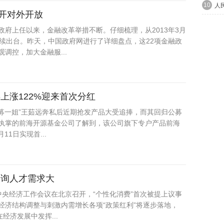
10
人
开对外开放
府上任以来，金融改革举措不断。仔细梳理，从2013年3月
陆续出台。昨天，中国政府网进行了详细盘点，这22项金融政
调控，加大金融服...
上涨122%迎来首次分红
公募一姐”王茹远奔私后近期抢发产品大受追捧，而其回归公募
执掌的前海开源基金公司了解到，该公司旗下专户产品前海
11日实现首...
咨询人才需求大
年中央经济工作会议在北京召开，“个性化消费”首次被提上议事
经济结构调整与刺激内需增长各项“政策红利”将逐步落地，
经济发展中发挥...